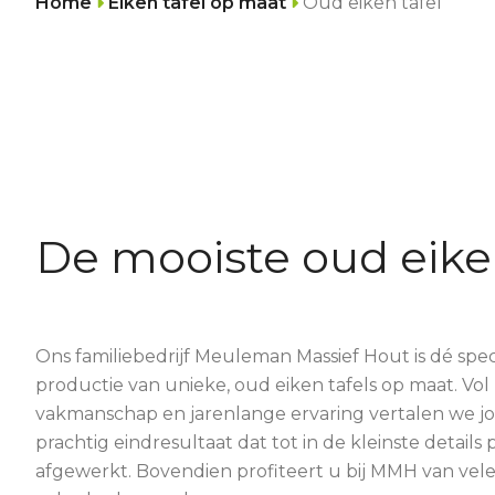
Home
Eiken tafel op maat
Oud eiken tafel
De mooiste oud eiken
Ons familiebedrijf Meuleman Massief Hout is dé speci
productie van unieke, oud eiken tafels op maat. Vol 
vakmanschap en jarenlange ervaring vertalen we j
prachtig eindresultaat dat tot in de kleinste details p
afgewerkt. Bovendien profiteert u bij MMH van vel