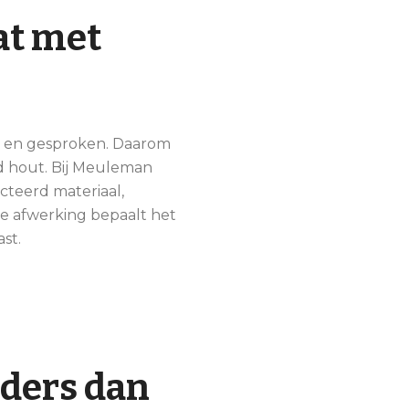
at met
t en gesproken. Daarom
d hout. Bij Meuleman
cteerd materiaal,
 de afwerking bepaalt het
st.
nders dan