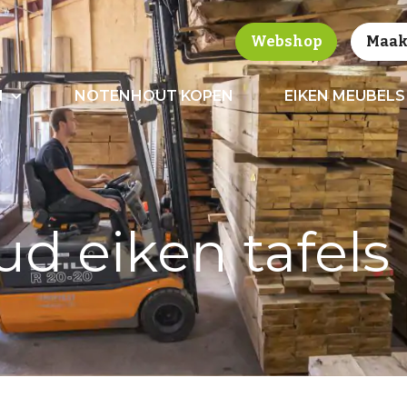
Webshop
Maak 
N
NOTENHOUT KOPEN
EIKEN MEUBELS
d eiken tafels