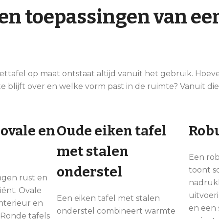
en toepassingen van ee
ttafel op maat ontstaat altijd vanuit het gebruik. Ho
e blijft over en welke vorm past in de ruimte? Vanuit di
ovale en
Oude eiken tafel
Robu
met stalen
Een rob
onderstel
toont 
ngen rust en
nadrukk
iënt. Ovale
uitvoer
Een eiken tafel met stalen
nterieur en
en een 
onderstel combineert warmte
 Ronde tafels