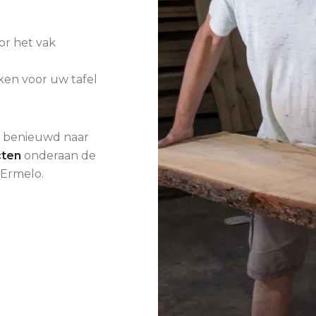
or het vak
ken voor uw tafel
on benieuwd naar
cten
onderaan de
 Ermelo.