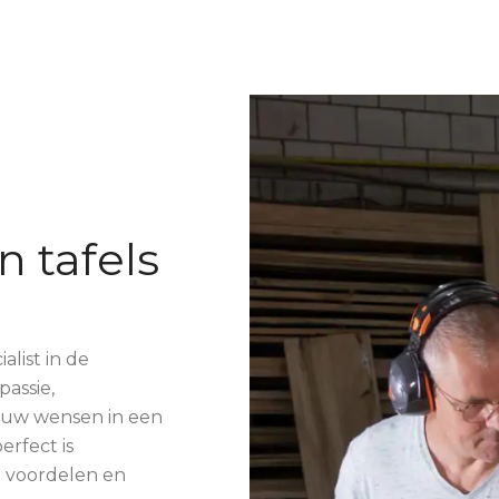
 tafels
alist in de
passie,
ouw wensen in een
erfect is
e voordelen en