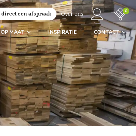
0
Over ons
direct een afspraak
 OP MAAT
INSPIRATIE
CONTACT