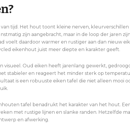
en?
an tijd. Het hout toont kleine nerven, kleurverschillen
nstmatig zijn aangebracht, maar in de loop der jaren zij
ad voelt daardoor warmer en rustiger aan dan nieuw ei
cycled eikenhout juist meer diepte en karakter geeft.
lleen visueel. Oud eiken heeft jarenlang gewerkt, gedroo
 het stabieler en reageert het minder sterk op temperat
ultaat is een robuuste eiken tafel die niet alleen mooi o
uik.
enhouten tafel benadrukt het karakter van het hout. E
preken met rustige lijnen en slanke randen. Hetzelfde mat
ontwerp en afwerking.