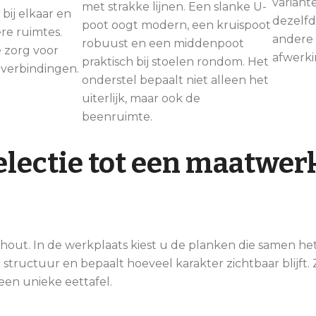
variant
met strakke lijnen. Een slanke U-
bij elkaar en
dezelfd
poot oogt modern, een kruispoot
re ruimtes.
andere 
robuust en een middenpoot
e zorg voor
afwerki
praktisch bij stoelen rondom. Het
 verbindingen.
onderstel bepaalt niet alleen het
uiterlijk, maar ook de
beenruimte.
lectie tot een maatwer
 hout. In de werkplaats kiest u de planken die samen het
e structuur en bepaalt hoeveel karakter zichtbaar blijft.
en unieke eettafel.