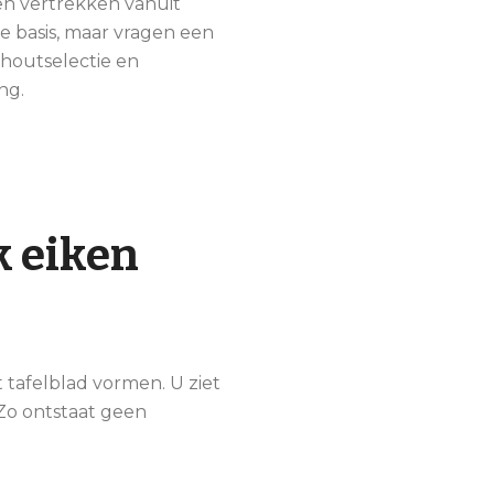
en vertrekken vanuit
e basis, maar vragen een
houtselectie en
ng.
k eiken
 tafelblad vormen. U ziet
 Zo ontstaat geen