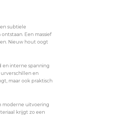
 en subtiele
n ontstaan. Een massief
ken. Nieuw hout oogt
gd en interne spanning
uurverschillen en
ogt, maar ook praktisch
en moderne uitvoering
eriaal krijgt zo een