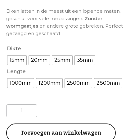
€5,95
Eiken latten in de meest uit een lopende maten.
tot
geschikt voor vele toepassingen.
Zonder
€29,00
wormgaatjes
en andere grote gebreken. Perfect
gezaagd en geschaafd
Dikte
15mm
20mm
25mm
35mm
Lengte
1000mm
1200mm
2500mm
2800mm
Eiken
latten
35mm
aantal
Toevoegen aan winkelwagen