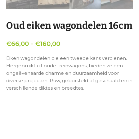
Oud eiken wagondelen 16cm
Prijsklasse:
€
66,00
-
€
160,00
€66,00
Eiken wagondelen die een tweede kans verdienen.
tot
Hergebruikt uit oude treinwagons, bieden ze een
€160,00
ongeëvenaarde charme en duurzaamheid voor
diverse projecten. Ruw, geborsteld of geschaafd en in
verschillende diktes en breedtes.