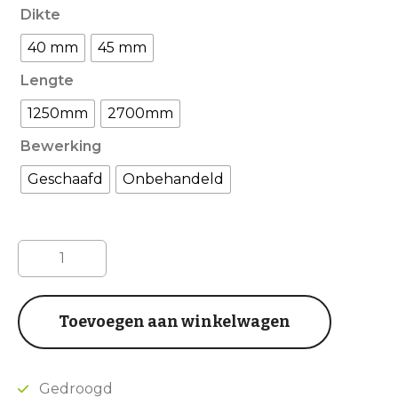
Dikte
40 mm
45 mm
Lengte
1250mm
2700mm
Bewerking
Geschaafd
Onbehandeld
Oud
eiken
wagondelen
16cm
Toevoegen aan winkelwagen
aantal
Gedroogd